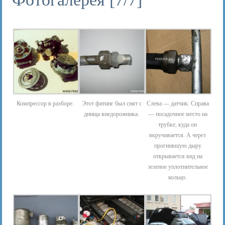
Компрессор в разборе.
Этот фитинг был снят с
Слева — датчик. Справа
днища внедорожника.
— посадочное место на
трубке, куда он
вкручивается. А через
прогнившую дыру
открывается вид на
зеленое уплотнительное
кольцо.