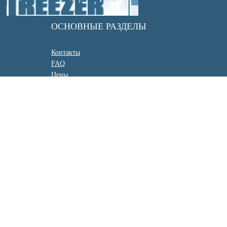
ОСНОВНЫЕ РАЗДЕЛЫ
Контакты
FAQ
Цены
Диагностика
Обслуживание и ремонт
Заправка автокондиционера
Промывка инжектора
Ремонт шлангов кондиционера
Ремонт компрессора кондиционера
Дезинфекция кондиционера автомобиля
КОНТАКТЫ
Мытищи, пос. Нагорное, 2Б,
Московская обл., 141031
8 (903) 960-98-12
8 (495) 960-98-12