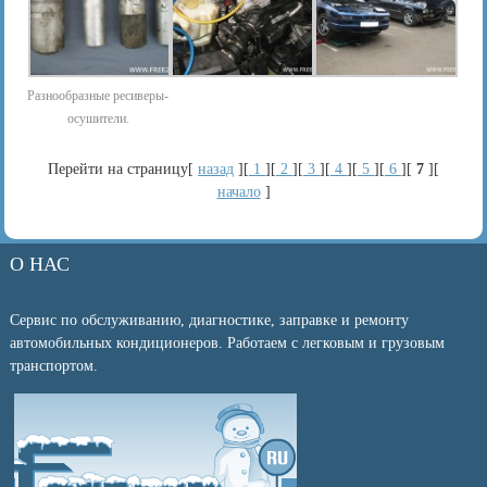
Разнообразные ресиверы-
осушители.
Перейти на страницу[
назад
][
1
][
2
][
3
][
4
][
5
][
6
][
7
][
начало
]
О НАС
Сервис по обслуживанию, диагностике, заправке и ремонту
автомобильных кондиционеров. Работаем с легковым и грузовым
транспортом.