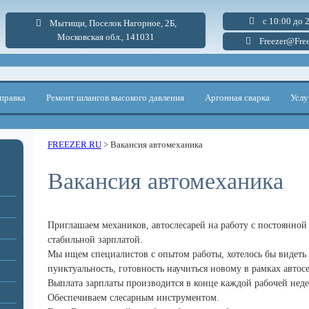
с 10:00 до 
Мытищи, Поселок Нагорное, 2Б,
Московская обл., 141031
Freezer@Free
правка
Ремонт шлангов высокого давления
Аргонная сварка
Услу
FREEZER.RU
>
Вакансия автомеханика
Вакансия автомеханика
Приглашаем механиков, автослесарей на работу с постоянной
стабильной зарплатой.
Мы ищем специалистов с опытом работы, хотелось бы видеть в
пунктуальность, готовность научиться новому в рамках автос
Выплата зарплаты производится в конце каждой рабочей неде
Обеспечиваем слесарным инструментом.