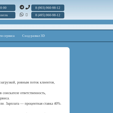
20:00
8 (903) 960-98-12
zer.ru
8 (495) 960-98-12
ги сервиса
Сход-развал 3D
 загрузкой, ровным поток клиентов,
 соискателе ответственность,
ервиса.
ли. Зарплата — процентная ставка 40%.